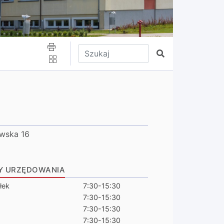
Wpisz tekst do wyszukania
Szukaj
ewska 16
Y URZĘDOWANIA
łek
7:30-15:30
7:30-15:30
7:30-15:30
7:30-15:30