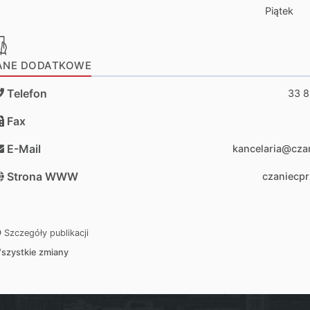
Piątek
ANE DODATKOWE
Telefon
33 8
Fax
E-Mail
kancelaria@cza
Strona WWW
czaniecpr
Szczegóły publikacji
szystkie zmiany