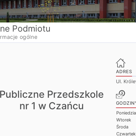
ne Podmiotu
ormacje ogólne
ADRES
Ul. Król
Publiczne Przedszkole
nr 1 w Czańcu
GODZIN
Poniedzia
Wtorek
Środa
Czwartek