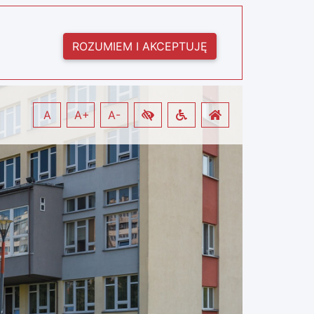
ROZUMIEM I AKCEPTUJĘ
A
A+
A-